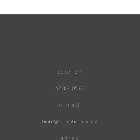
cen:
od
300.00 zł
do
1,600.00 zł
telefon
67 354 05 80
e-mail
biuro@normobaria.pila.pl
adres