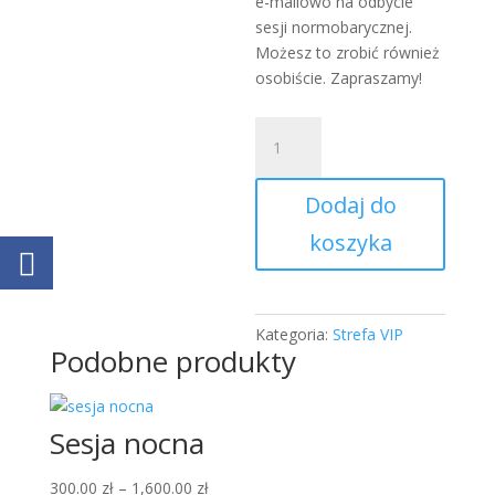
e-mailowo na odbycie
sesji normobarycznej.
Możesz to zrobić również
osobiście. Zapraszamy!
ilość
Wejście
jednorazowe
Dodaj do
–
1
koszyka
seans
Kategoria:
Strefa VIP
Podobne produkty
Sesja nocna
Zakres
300.00
zł
–
1,600.00
zł